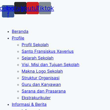
cebook-
Instagram
Youtube
Tiktok
f
Beranda
Profile
Profil Sekolah
Santo Fransiskus Xaverius
Sejarah Sekolah
Visi, Misi dan Tujuan Sekolah
Makna Logo Sekolah
Struktur Organisasi
Guru dan Karyawan
Sarana dan Prasarana
Ekstrakurikuler
Informasi & Berita