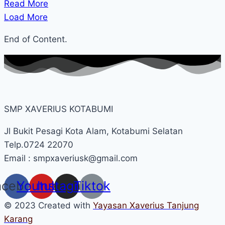
Read More
Load More
End of Content.
SMP XAVERIUS KOTABUMI
Jl Bukit Pesagi Kota Alam, Kotabumi Selatan
Telp.0724 22070
Email : smpxaveriusk@gmail.com
acebook
Youtube
Instagram
Tiktok
© 2023 Created with
Yayasan Xaverius Tanjung
Karang