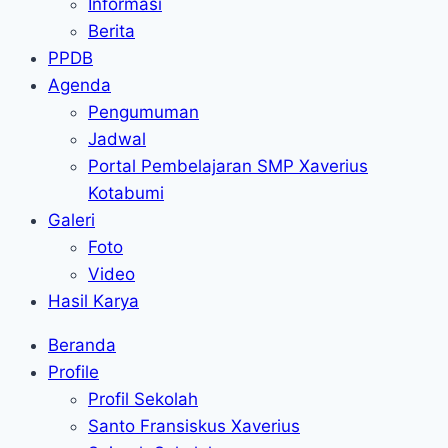
Informasi
Berita
PPDB
Agenda
Pengumuman
Jadwal
Portal Pembelajaran SMP Xaverius
Kotabumi
Galeri
Foto
Video
Hasil Karya
Beranda
Profile
Profil Sekolah
Santo Fransiskus Xaverius