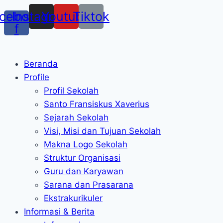
cebook-
Instagram
Youtube
Tiktok
f
Beranda
Profile
Profil Sekolah
Santo Fransiskus Xaverius
Sejarah Sekolah
Visi, Misi dan Tujuan Sekolah
Makna Logo Sekolah
Struktur Organisasi
Guru dan Karyawan
Sarana dan Prasarana
Ekstrakurikuler
Informasi & Berita